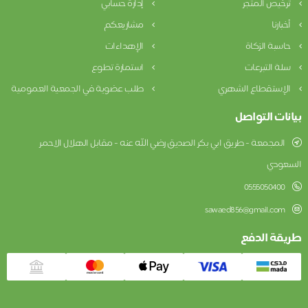
ترخيص المتجر
إدارة حسابي
أخبارنا
مشاريعكم
حاسبة الزكاة
الإهداءات
سلة التبرعات
استمارة تطوع
الإستقطاع الشهري
طلب عضوية في الجمعية العمومية
بيانات التواصل
المجمعة - طريق ابي بكر الصديق رضي الله عنه - مقابل الهلال الاحمر
السعودي
0555050400
sawaed856@gmail.com
طريقة الدفع