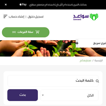
×
يمكنك التبرع باستخدام (أبل باي) باستخدام متصفح سفاري
تسجيل دخول
|
إنشاء حساب
سلة التبرعات
)
0
(
تبرع سريع
الرئيسية
مشاريعكم
Select
بحث
الكل
Category