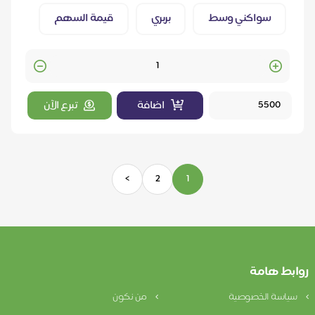
سواكني وسط
بربري
قيمة السهم
Quantity
اضافة
تبرع الآن
>
2
1
روابط هامة
سياسة الخصوصية
من نكون