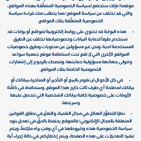
موقعنا؛ فإنك ستخضع لسياسة الخصوصية المتعلِّقة بهذه المواقع،
والتي قد تختلف عن سياسة الموقع؛ مما يتطلب منك قراءة سياسة
الخصوصية المتعلِّقة بتلك المواقع.
•
هذه البوابة قد تحتوي على روابط إلكترونية لمواقع أو بوابات قد
تستخدم طرقاً لحماية البيانات وخصوصياتها تختلف عن الطرق
المستخدمة لدينا، ونحن غير مسؤولين عن محتويات وطرق خصوصيات
المواقع الأخرى التي لا تقع تحت استضافة موقع جمعية سواعد
وتتولى جهاتها مسؤولية حمايتها، وننصحك بالرجوع إلى إشعارات
الخصوصية الخاصة بتلك المواقع.
•
في كل الأحوال لن نقوم بالبيع أو التأجير أو المتاجرة ببياناتك أو
بياناتك لمصلحة أي طرف ثالث خارج هذا الموقع. وسنحافظ في كافَّة
الأوقات على خصوصية كافة بياناتك الشخصية التي نتحصل عليها
وسريتها.
•
نظرًا للتطوُّر الهائل في مجال التقنية، والتغيُّر في نطاق القوانين
المتعلقة بالمجال الإلكتروني؛ فالموقع يحتفظ بالحقِّ في تعديل بنود
سياسة الخصوصية هذه وشروطها في أي وقتٍ يراه ملائماً، ويتم
تنفيذ التعديلات على هذه الصفحة، ويتم إخطاركم في حالة إجراء أية