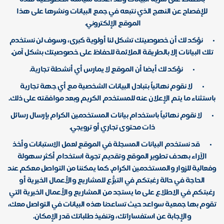
للإفصاح عن النهج الذي نتبعه في جمع البيانات ونشرها على هذا
الموقع الإلكتروني.
•
نؤكد لك أن خصوصيتك تشكل لنا أولوية كبرى، وسوف لن نستخدم
تلك البيانات إلا بالطريقة الملائمة للحفاظ على خصوصيتك بشكل آمن.
•
نؤكد لك أيضا أن الموقع لا يمارس أي أنشطة تجارية.
•
لا نقوم نهائياً بتبادل البيانات الشخصية مع أي جهة تجارية
باستثناء ما يتم الإعلان عنه للمستخدم الكريم وبعد موافقته على ذلك.
•
لا نقوم نهائياً باستخدام بيانات المستخدمين الكرام بإرسال رسائل
ذات محتوى تجاري أو ترويجي.
•
قد نستخدم البيانات المسجلة في الموقع لعمل الاستبانات وأخذ
الآراء بهدف تطوير الموقع وتقديم تجربة استخدام أكثر سهولة
وفعالية للزوار والمستخدمين الكرام. كما يمكننا من التواصل معكم عند
الحاجة في حالة رغبتكم في التبرُّع للمشاريع والأعمال الخيرية أو
رغبتكم في الاطلاع على ما يستجد من المشاريع والأعمال الخيرية التي
تقوم بها جمعية سواعد حيث تساعدنا هذه البيانات في التواصل معك،
والإجابة عن استفساراتك، وتنفيذ طلباتك قدر الإمكان.