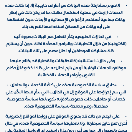
•
لا نقوم بمشاركة هذه البيانات مع أطراف خارجية إلا إذا كانت هذه
الجهات لازمة في عملية استكمال طلبك، ما لم يكن ذلك في إطار
بيانات جماعية تُستخدم للأغراض الإحصائية والأبحاث، دون اشتمالها
على أية بيانات من الممكن استخدامها للتعريف بك.
•
في الحالات الطبيعية يتمُّ التعامل مع البيانات بصورة آلية
(الكترونية) من خلال التطبيقات والبرامج المحدَّدة لذلك، دون أن يستلزم
ذلك مشاركة الموظفين أو اطلاعهم على تلك البيانات.
•
وفي حالات استثنائية (كالتحقيقات والقضايا) قد يطّلع عليها
موظفو الجهات الرقابية أو من يلزم اطلاعه على ذلك؛ خضوعًا لأحكام
القانون وأوامر الجهات القضائية.
•
تنطبق سياسة الخصوصية هذه على كافّة الخدمات والتعاملات
التي يتم إجراؤها على الموقع إلا في الحالات التي يتمُّ فيها النصُّ على
خدمات أو تعاملات ذات خصوصية؛ فإنه يكون لها سياسةُ خصوصية
منفصلة، وغير مدمجة بسياسة الخصوصية هذه.
•
على الرغم من ذلك قد يحتوي الموقع على روابط لمواقع إلكترونية
أخرى تقع خارج سيطرتنا، ولا تغطيها سياسة الخصوصية هذه، في حال
قمت بالوصول إلى مواقع أخرى من خلال استخدام الروابط المتاحة على