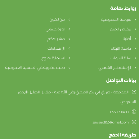
وابط هامة
سياسة الخصوصية
من نكون
ترخيص المتجر
إدارة حسابي
أخبارنا
مشاريعكم
حاسبة الزكاة
الإهداءات
سلة التبرعات
استمارة تطوع
الإستقطاع الشهري
طلب عضوية في الجمعية العمومية
يانات التواصل
المجمعة - طريق ابي بكر الصديق رضي الله عنه - مقابل الهلال الاحمر
لسعودي
0555050400
sawaed856@gmail.com
ريقة الدفع